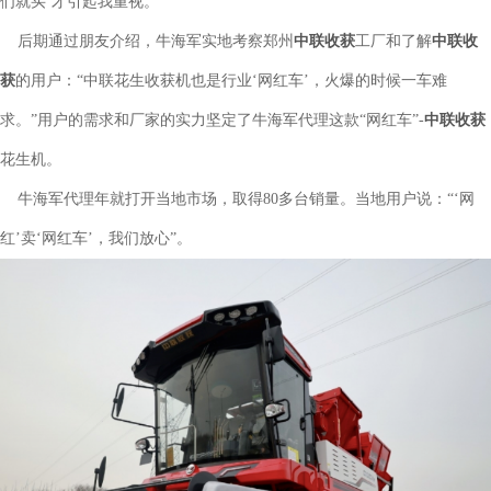
们就买’才引起我重视。”
后期通过朋友介绍，牛海军实地考察郑州
中联收获
工厂和了解
中联收
获
的用户：“中联花生收获机也是行业‘网红车’，火爆的时候一车难
求。”用户的需求和厂家的实力坚定了牛海军代理这款“网红车”-
中联收获
花生机。
牛海军代理年就打开当地市场，取得80多台销量。当地用户说：“‘网
红’卖‘网红车’，我们放心”。