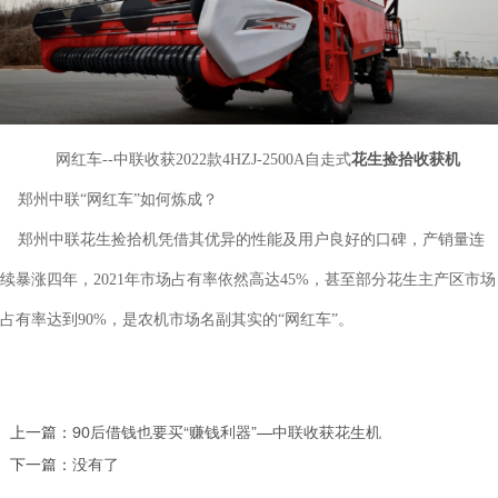
网红车--中联收获2022款4HZJ-2500A自走式
花生捡拾收获机
郑州中联“网红车”如何炼成？
郑州中联花生捡拾机凭借其优异的性能及用户良好的口碑，产销量连
续暴涨四年，2021年市场占有率依然高达45%，甚至部分花生主产区市场
占有率达到90%，是农机市场名副其实的“网红车”。
上一篇：
90后借钱也要买“赚钱利器”—中联收获花生机
下一篇：
没有了