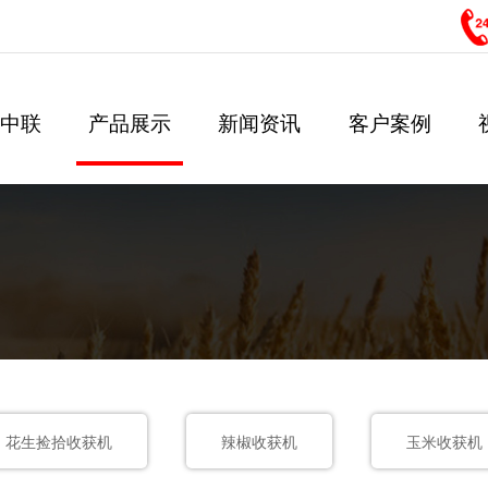
中联
产品展示
新闻资讯
客户案例
介绍
谷物联合收割机
企业VR
公司新闻
花生捡拾收获机
企业资质
行业新闻
ny Introduction
Grain Combine Harvester
Online View
Company News
Peanut Combine Harvester
Company Qualification
Industry News
文化
企业荣誉
社会责任
玉米收获机
玉米籽粒收获机
rate Culture
Company Honours
Society Responsibility
Corn Combine Harvester
Corn Kernel Combine Harves
花生捡拾收获机
辣椒收获机
玉米收获机