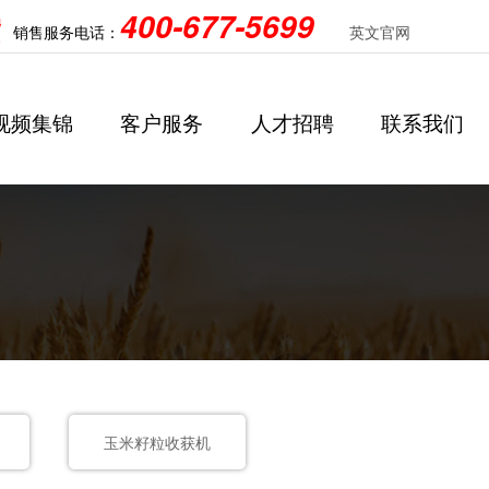
400-677-5699
销售服务电话：
英文官网
视频集锦
客户服务
人才招聘
联系我们
产品视频
辣椒收获机
服务支持
用户视频
校园招聘
经销商视频
维保常识
社会招聘
Products Video
Chilli Combine Harvester
Service Support
Users Video
Campus Hiring
Dealers Video
Maintenance Knowledge
Society Hiring
人才建设
问题解答
政策补贴
Personnel Training
Q & A
Policy Subsidy
ter
玉米籽粒收获机