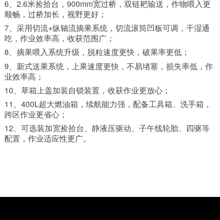
6、2.6米捡拾台，900mm宽过桥，双链耙输送，作物喂入更
顺畅，过桥加长，视野更好；
7、采用切流+纵轴流摘果系统，切流滚筒凹板可调，干湿通
吃，作业效率高，收获范围广；
8、摘果喂入系统升级，脱粒速度更快，破果率更低；
9、新式送果系统，上果速度更快，不易堵塞，损失率低，作
业效率高；
10、草箱上盖加装自锁装置，收获作业更放心；
11、400L超大燃油箱，续航能力强，配备工具箱、洗手箱，
跨区作业更省心；
12、可选装加宽捡拾台、静液压驱动、子午线轮胎、四驱等
配置，作业适应性更广。