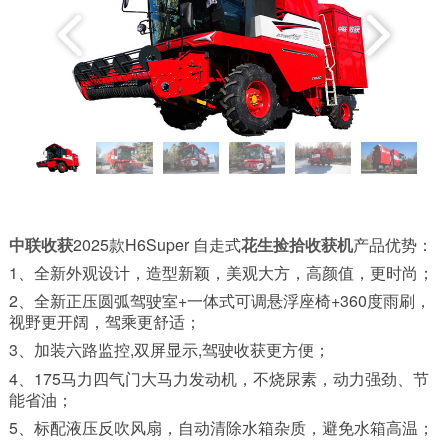
中联收获
2025款H6Super 自走式
花生捡拾收获机
产品优势：
1、全新外观设计，造型新颖，美观大方，高颜值，更时尚；
2、全新正压圆弧驾驶室+一体式可调悬浮座椅+360度雨刷，
视野更开阔，驾乘更舒适；
3、加装六路监控,双屏显示,驾驶收获更方便；
4、175马力四气门大马力发动机，不烧尿素，动力强劲、节
能省油；
5、标配液压反吹风扇，自动清除水箱杂质，避免水箱高温；