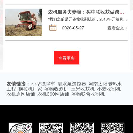
农机服务夫妻档：买中联收获做跨区，比在外面打工强多了！
“我们之前是开谷物收割机的，2018年开始购买花生机之后，就认准中联收获这个牌子了。”家住河南驻马店的张女士夫妻俩是当地入行多年的农机专业户了。张女士表示，早些年她们夫妻俩一直开着收割机跑跨区作业，收小麦、收水稻，爱人在车上干活，她负责找活和量地收费用，靠着勤快肯干日子过得有声有色。近年来，小麦机收服务市场已经趋于过剩，大地块不好找，钱自然也不好挣。早些年的时候，张女士的爱人在...
2026-05-27
查看全文 >
查看更多
友情链接：
小型搅拌车
潜水泵遥控器
河南太阳能热水
工程
拖拉机厂家
谷物收割机
玉米收获机
小麦收割机
农机通网店铺
农机360网店铺
谷物联合收割机