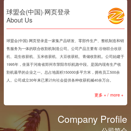
河南焦作韩师傅：收益高、体验佳...
2026-05-26
球盟会(中国)·网页登录
农机服务夫妻档：买中联收获做跨...
2026-05-26
About Us
球盟会(中国)·网页登录是一家集产品研发、零部件生产、整机制造和销
售服务为一体的联合收割机制造公司。公司产品主要有:
谷物联合收获
机
、花生收获机、玉米收获机、大豆收获机、青储收割机。公司始建于
1995年，坐落于河南省郑州市荥阳市织机路中段。是国内现有生产收
割机最早的企业之一。总占地面积150000多平方米，拥有员工500余
人。公司成立30年来已累计向社会提供各种收获机械40余万台。
更多 + /
more +
Company Profile
公司简介