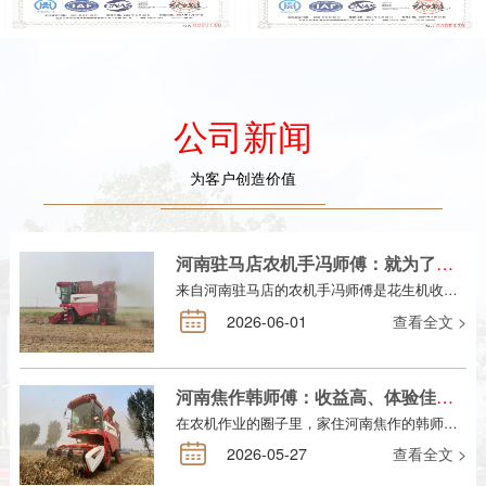
公司新闻
为客户创造价值
河南驻马店农机手冯师傅：就为了家里的十来亩花生地，我买了一台中联收获花生机，从此踏上农服致富路
来自河南驻马店的农机手冯师傅是花生机收行业新晋从业者，2025年才购入首台花生收获机，在他看来，性能可靠的农机不仅是生产工具，更是农业生产、增收致富的可靠伙伴。
2026-06-01
查看全文 >
河南焦作韩师傅：收益高、体验佳，选收割机只选中联收获
在农机作业的圈子里，家住河南焦作的韩师傅是不少同行认可的“老把式”，算下来他扎在农服这行已经整整15年了。说起入行的初衷，韩师傅总笑称自己是“继承衣钵”：父亲就是当地有名的农机手，即使是早年跑大车的他在父亲的耳濡目染下，对农机的了解自然是不少，于是就自然而然接过了父亲手里的农机方向盘，成了家里第二代职业农机手。作为中联收获的忠实老用户，2019年时国内自走式花生机市场刚刚兴起不...
2026-05-27
查看全文 >